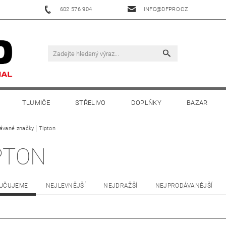
602 576 904
INFO@DFPRO.CZ
TLUMIČE
STŘELIVO
DOPLŇKY
BAZAR
ávané značky
Tipton
PTON
UČUJEME
NEJLEVNĚJŠÍ
NEJDRAŽŠÍ
NEJPRODÁVANĚJŠÍ