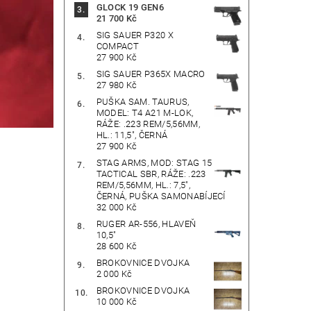
GLOCK 19 GEN6
21 700 Kč
SIG SAUER P320 X
COMPACT
27 900 Kč
SIG SAUER P365X MACRO
27 980 Kč
PUŠKA SAM. TAURUS,
MODEL: T4 A21 M-LOK,
RÁŽE: .223 REM/5,56MM,
HL.: 11,5", ČERNÁ
27 900 Kč
STAG ARMS, MOD: STAG 15
TACTICAL SBR, RÁŽE: .223
REM/5,56MM, HL.: 7,5",
ČERNÁ, PUŠKA SAMONABÍJECÍ
32 000 Kč
RUGER AR-556, HLAVEŇ
10,5"
28 600 Kč
BROKOVNICE DVOJKA
2 000 Kč
BROKOVNICE DVOJKA
10 000 Kč