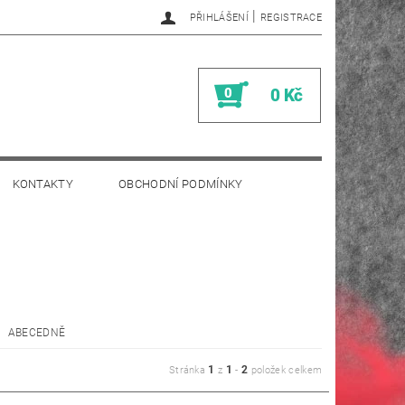
|
PŘIHLÁŠENÍ
REGISTRACE
0
0 Kč
KONTAKTY
OBCHODNÍ PODMÍNKY
ABECEDNĚ
1
1
2
Stránka
z
-
položek celkem