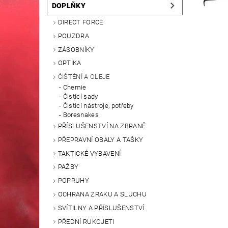
DOPLŇKY
DIRECT FORCE
POUZDRA
ZÁSOBNÍKY
OPTIKA
ČIŠTĚNÍ A OLEJE
Chemie
Čistící sady
Čistící nástroje, potřeby
Boresnakes
PŘÍSLUŠENSTVÍ NA ZBRANĚ
PŘEPRAVNÍ OBALY A TAŠKY
TAKTICKÉ VYBAVENÍ
PAŽBY
POPRUHY
OCHRANA ZRAKU A SLUCHU
SVÍTILNY A PŘÍSLUŠENSTVÍ
PŘEDNÍ RUKOJETI