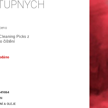
TUPNÝCH
ceno
Cleaning Picks z
o čištění
odáno
549864
ON
NÍ A OLEJE