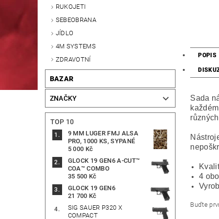
RUKOJETI
SEBEOBRANA
JÍDLO
4M SYSTEMS
POPIS
ZDRAVOTNÍ
DISKU
BAZAR
Sada ná
ZNAČKY
každém 
různých
TOP 10
9 MM LUGER FMJ ALSA
Nástroj
PRO, 1000 KS, SYPANÉ
nepošk
5 000 Kč
GLOCK 19 GEN6 A-CUT™
Kvali
COA™ COMBO
4 obo
35 500 Kč
Vyrob
GLOCK 19 GEN6
21 700 Kč
Buďte prvn
SIG SAUER P320 X
COMPACT