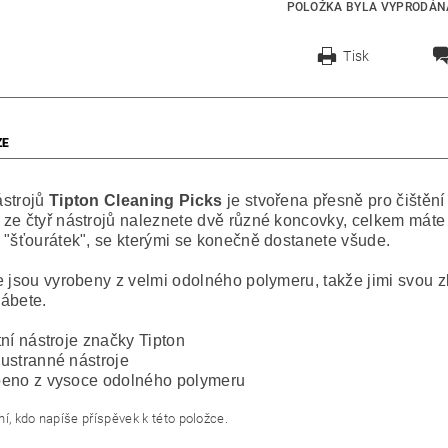
POLOŽKA BYLA VYPRODÁNA
Tisk
ZE
strojů
Tipton Cleaning Picks
je stvořena přesně pro čištění 
ze čtyř nástrojů naleznete dvě různé koncovky, celkem máte 
 "šťourátek", se kterými se konečně dostanete všude.
e jsou vyrobeny z velmi odolného polymeru, takže jimi svou z
rábete.
tní nástroje značky Tipton
ustranné nástroje
eno z vysoce odolného polymeru
í, kdo napíše příspěvek k této položce.