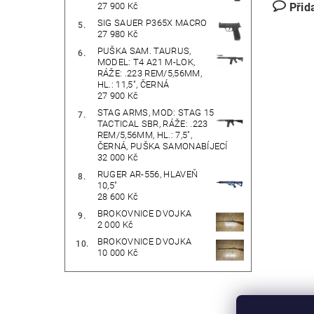
Přid
27 900 Kč
SIG SAUER P365X MACRO
27 980 Kč
PUŠKA SAM. TAURUS,
MODEL: T4 A21 M-LOK,
RÁŽE: .223 REM/5,56MM,
HL.: 11,5", ČERNÁ
27 900 Kč
STAG ARMS, MOD: STAG 15
TACTICAL SBR, RÁŽE: .223
REM/5,56MM, HL.: 7,5",
ČERNÁ, PUŠKA SAMONABÍJECÍ
32 000 Kč
RUGER AR-556, HLAVEŇ
10,5"
28 600 Kč
BROKOVNICE DVOJKA
2 000 Kč
BROKOVNICE DVOJKA
10 000 Kč