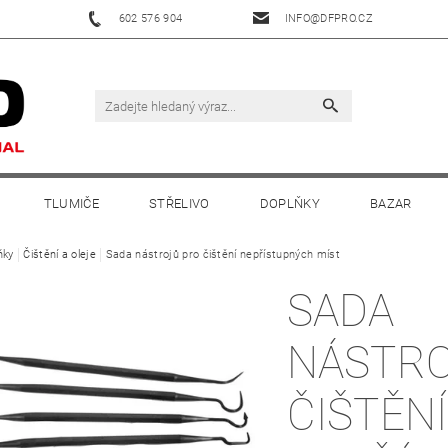
602 576 904
INFO@DFPRO.CZ
TLUMIČE
STŘELIVO
DOPLŇKY
BAZAR
ňky
Čištění a oleje
Sada nástrojů pro čištění nepřístupných míst
SADA
NÁSTRO
ČIŠTĚNÍ