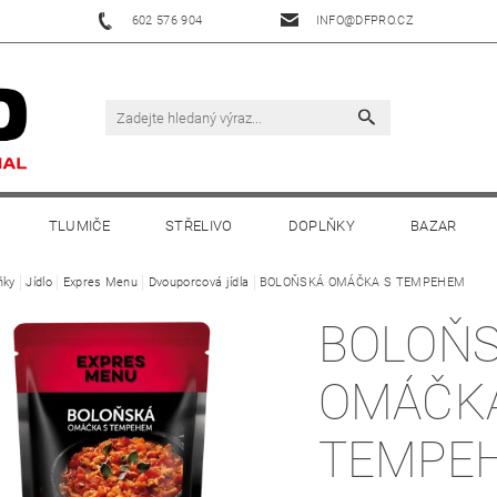
602 576 904
INFO@DFPRO.CZ
TLUMIČE
STŘELIVO
DOPLŇKY
BAZAR
ňky
Jídlo
Expres Menu
Dvouporcová jídla
BOLOŇSKÁ OMÁČKA S TEMPEHEM
BOLOŇ
OMÁČK
TEMPE