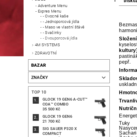
DISKU
Adventure Menu
Expres Menu
- Ovocné kaše
- Jednoporcová jídla
Bezmasá
- Maso ve vlastní šťávě
harmoni
- Svačinky
- Dvouporcová jídla
Složen
kyselost
4M SYSTEMS
kultury
ZDRAVOTNÍ
pastinák
pepř.
BAZAR
Informa
ZNAČKY
Sklado
uskladn
TOP 10
Hmotno
GLOCK 19 GEN6 A-CUT™
Trvanli
COA™ COMBO
Nutričn
35 500 Kč
Energet
GLOCK 19 GEN6
21 700 Kč
Tuky
Nasyce
SIG SAUER P320 X
Sachari
COMPACT