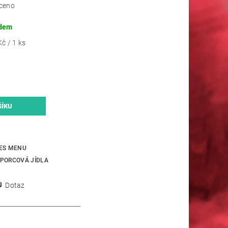
ceno
dem
č / 1 ks
ES MENU
PORCOVÁ JÍDLA
Dotaz