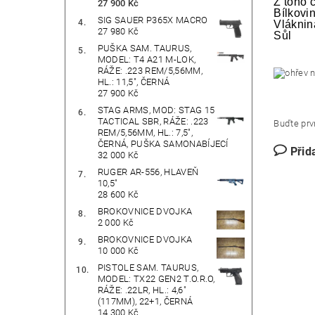
Z toho 
27 900 Kč
Bílkovi
SIG SAUER P365X MACRO
Vláknin
27 980 Kč
Sůl
PUŠKA SAM. TAURUS,
MODEL: T4 A21 M-LOK,
RÁŽE: .223 REM/5,56MM,
HL.: 11,5", ČERNÁ
27 900 Kč
STAG ARMS, MOD: STAG 15
TACTICAL SBR, RÁŽE: .223
Buďte prvn
REM/5,56MM, HL.: 7,5",
ČERNÁ, PUŠKA SAMONABÍJECÍ
Přid
32 000 Kč
RUGER AR-556, HLAVEŇ
10,5"
28 600 Kč
BROKOVNICE DVOJKA
2 000 Kč
BROKOVNICE DVOJKA
10 000 Kč
PISTOLE SAM. TAURUS,
MODEL: TX22 GEN2 T.O.R.O,
RÁŽE: .22LR, HL.: 4,6"
(117MM), 22+1, ČERNÁ
14 300 Kč