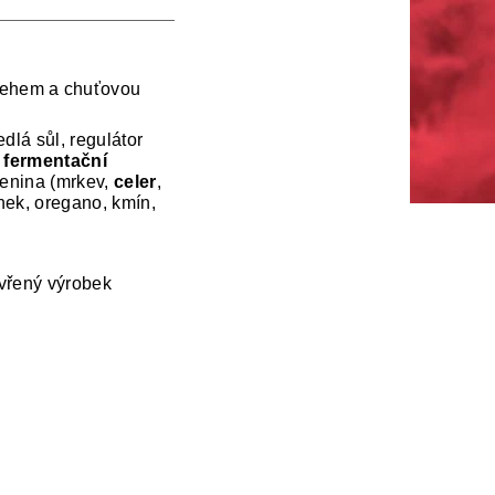
pehem a chuťovou
edlá sůl, regulátor
, fermentační
elenina (mrkev,
celer
,
snek, oregano, kmín,
evřený výrobek