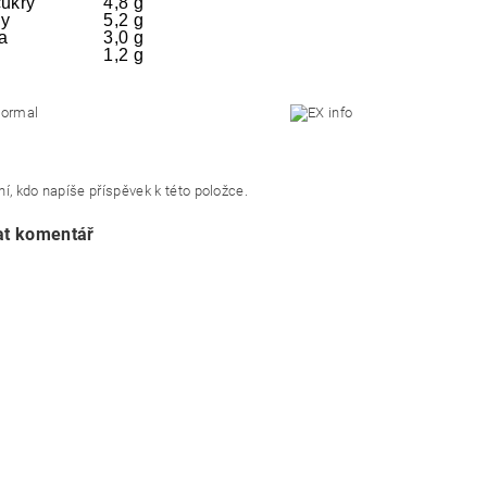
cukry
4,8 g
ny
5,2 g
a
3,0 g
1,2 g
í, kdo napíše příspěvek k této položce.
at komentář