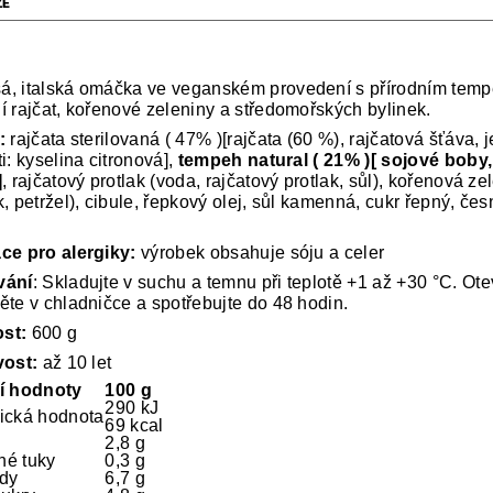
ZE
, italská omáčka ve veganském provedení s přírodním tem
í rajčat, kořenové zeleniny a středomořských bylinek.
í:
rajčata sterilovaná ( 47% )[rajčata (60 %), rajčatová šťáva, j
i: kyselina citronová],
tempeh natural ( 21% )[ sojové boby
]
, rajčatový protlak (voda, rajčatový protlak, sůl), kořenová z
, petržel), cibule, řepkový olej, sůl kamenná, cukr řepný, če
ce pro alergiky:
výrobek obsahuje sóju a celer
vání
: Skladujte v suchu a temnu při teplotě +1 až +30 °C. Ot
ěte v chladničce a spotřebujte do 48 hodin.
st:
600 g
vost:
až 10 let
í hodnoty
100 g
290 kJ
ická hodnota
69 kcal
2,8 g
né tuky
0,3 g
dy
6,7 g