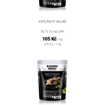
KOTLÍKOVÝ GULÁŠ
93,75 Kč bez DPH
105 Kč
/ ks
105 Kč / 1 ks