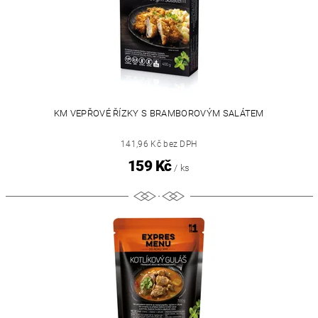
KM VEPŘOVÉ ŘÍZKY S BRAMBOROVÝM SALÁTEM
141,96 Kč bez DPH
159 Kč
/ ks