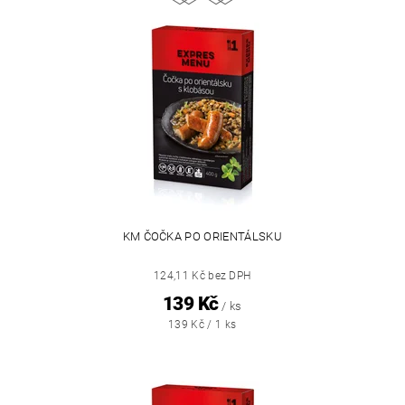
KM ČOČKA PO ORIENTÁLSKU
124,11 Kč bez DPH
139 Kč
/ ks
139 Kč / 1 ks