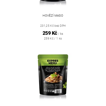
HOVĚZÍ MASO
231,25 Kč bez DPH
259 Kč
/ ks
259 Kč / 1 ks