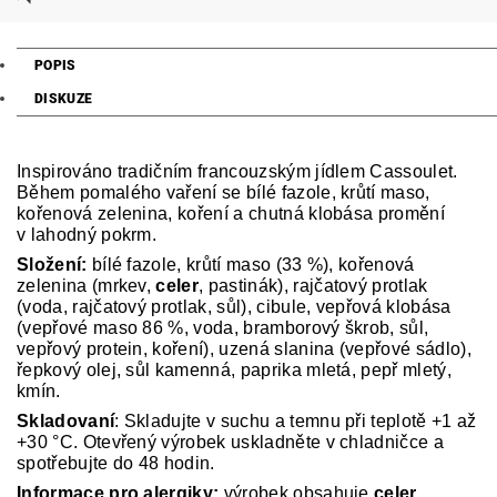
POPIS
DISKUZE
Inspirováno tradičním francouzským jídlem Cassoulet.
Během pomalého vaření se bílé fazole, krůtí maso,
kořenová zelenina, koření a chutná klobása promění
v lahodný pokrm.
Složení:
bílé fazole, krůtí maso (33 %), kořenová
zelenina (mrkev,
celer
, pastinák), rajčatový protlak
(voda, rajčatový protlak, sůl), cibule, vepřová klobása
(vepřové maso 86 %, voda, bramborový škrob, sůl,
vepřový protein, koření), uzená slanina (vepřové sádlo),
řepkový olej, sůl kamenná, paprika mletá, pepř mletý,
kmín.
Skladovaní
: Skladujte v suchu a temnu při teplotě +1 až
+30 °C. Otevřený výrobek uskladněte v chladničce a
spotřebujte do 48 hodin.
Informace pro alergiky:
výrobek obsahuje
celer