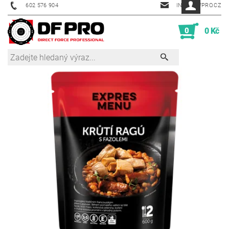
602 576 904
INFO@DFPRO.CZ
0
0 Kč