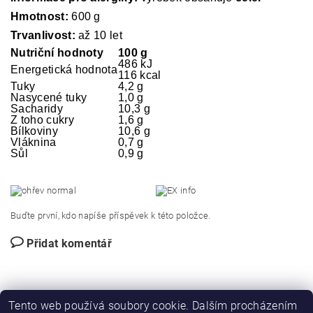
Hmotnost:
600 g
Trvanlivost:
až 10 let
Nutriční hodnoty
100 g
486 kJ
Energetická hodnota
116 kcal
Tuky
4,2 g
Nasycené tuky
1,0 g
Sacharidy
10,3 g
Z toho cukry
1,6 g
Bílkoviny
10,6 g
Vláknina
0,7 g
Sůl
0,9 g
Buďte první, kdo napíše příspěvek k této položce.
Přidat komentář
Tento web používá soubory cookie. Dalším procházením