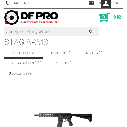
602 576 904
INFO@DFPRO.CZ
0
0 Kč
STAG ARMS
DOPORUČUJEME
NEJLEVNĚJŠÍ
NEJDRAŽŠÍ
NEJPRODÁVANĚJŠÍ
ABECEDNĚ
3
položek celkem