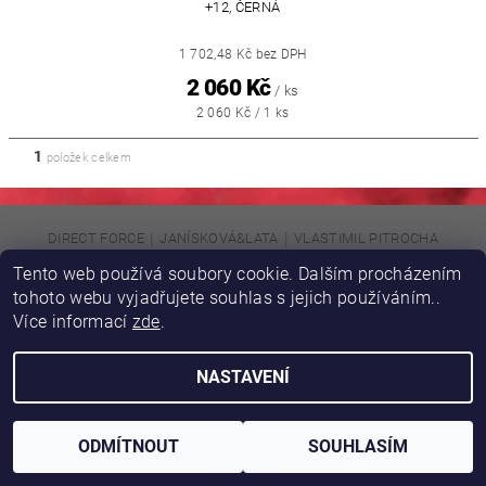
+12, ČERNÁ
1 702,48 Kč bez DPH
2 060 Kč
/ ks
2 060 Kč / 1 ks
1
položek celkem
|
|
DIRECT FORCE
JANÍSKOVÁ&LATA
VLASTIMIL PITROCHA
Tento web používá soubory cookie. Dalším procházením
tohoto webu vyjadřujete souhlas s jejich používáním..
Upravit nastavení cookies
2026 © DIRFORPRO, všechna práva vyhrazena
Více informací
zde
.
Vytvořil Shoptet
NASTAVENÍ
ODMÍTNOUT
SOUHLASÍM