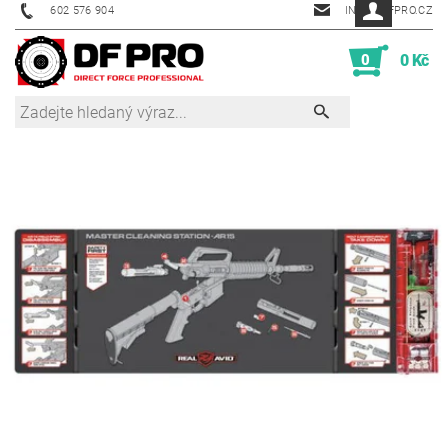
602 576 904
INFO@DFPRO.CZ
0
0 Kč