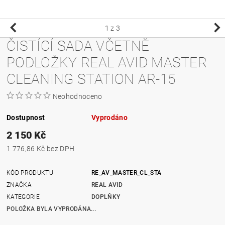
1
z 3
ČISTÍCÍ SADA VČETNĚ
PODLOŽKY REAL AVID MASTER
CLEANING STATION AR-15
Neohodnoceno
Dostupnost
Vyprodáno
2 150 Kč
1 776,86 Kč bez DPH
KÓD PRODUKTU
RE_AV_MASTER_CL_STA
ZNAČKA
REAL AVID
KATEGORIE
DOPLŇKY
POLOŽKA BYLA VYPRODÁNA...