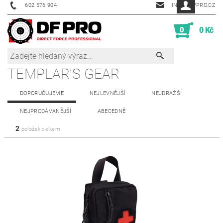
602 576 904
INFO@DFPRO.CZ
0
0 Kč
TEMPLAR’S GEAR
DOPORUČUJEME
NEJLEVNĚJŠÍ
NEJDRAŽŠÍ
NEJPRODÁVANĚJŠÍ
ABECEDNĚ
2
položek celkem