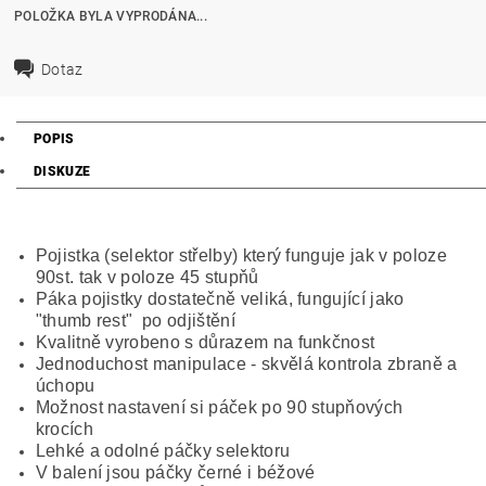
POLOŽKA BYLA VYPRODÁNA...
Dotaz
POPIS
DISKUZE
Pojistka (selektor střelby) který funguje jak v poloze
90st. tak v poloze 45 stupňů
Páka pojistky dostatečně veliká, fungující jako
"thumb rest" po odjištění
Kvalitně vyrobeno s důrazem na funkčnost
Jednoduchost manipulace - skvělá kontrola zbraně a
úchopu
Možnost nastavení si páček po 90 stupňových
krocích
Lehké a odolné páčky selektoru
V balení jsou páčky černé i béžové