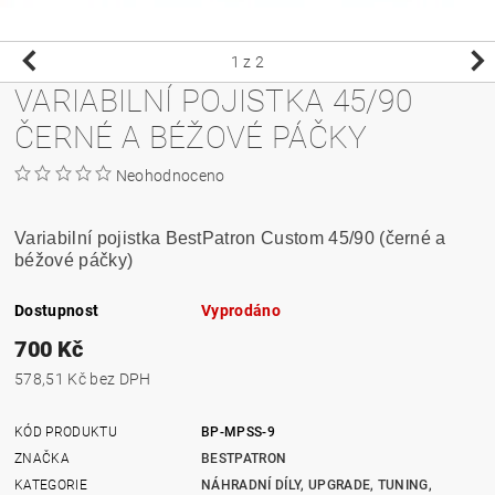
1
z 2
VARIABILNÍ POJISTKA 45/90
ČERNÉ A BÉŽOVÉ PÁČKY
Neohodnoceno
Variabilní pojistka BestPatron Custom 45/90 (černé a
béžové páčky)
Dostupnost
Vyprodáno
700 Kč
578,51 Kč bez DPH
KÓD PRODUKTU
BP-MPSS-9
ZNAČKA
BESTPATRON
KATEGORIE
NÁHRADNÍ DÍLY, UPGRADE, TUNING,