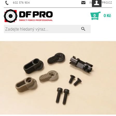
602 576 904
INFO@DFPRO.CZ
0
0 Kč