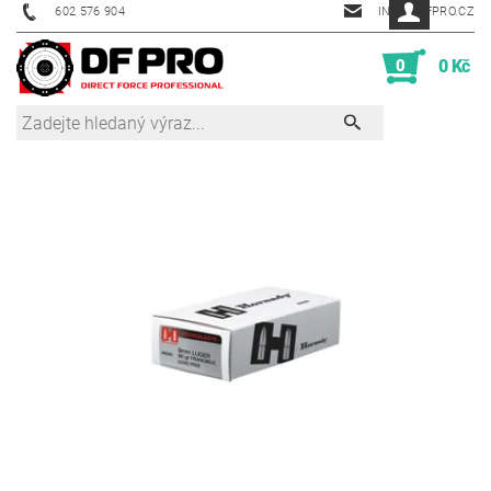
602 576 904
INFO@DFPRO.CZ
0
0 Kč