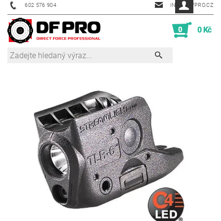
602 576 904
INFO@DFPRO.CZ
0
0 Kč