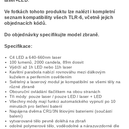
laser+LED
.
Ve fotkách tohoto produktu lze nalézt i kompletní
seznam kompatibility všech TLR-6, včetně jejich
objednacích kódů.
Do objednávky specifikujte model zbraně.
Specifikace:
C4 LED a 640-660nm laser
100 lumenů, 2000 candela, 89m dosvit
Výdrží až 1h LED nebo 11h laser
Kavlitní parabola nabízí rovnováhu mezi dálkovým
kuželem a periferním osvětlením
Světelný a laserový modul je kompatibilní se všemi těly na
různé zbraně
Obouruční ovládání tlačítkem na obou stranách
Tři módy: pouze laser / pouze LED / laser + LED
Všechny módy mají funkci automatického vypnutí po 10
minutách pro šetření baterií
Napájena dvěma CR1/3N litiovými bateriemi (součástí
balení)
vytvarované tělo pevně doléhá na zbraň
odolné polymerové tělo, voděodolné a nárazuvzdorné dle