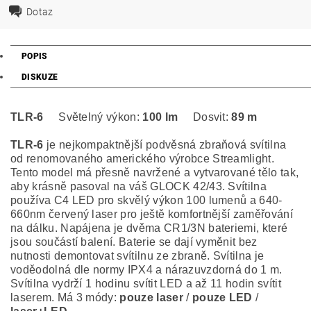
Dotaz
POPIS
DISKUZE
TLR-6
Světelný výkon:
100 lm
Dosvit:
89 m
TLR-6
je nejkompaktnější podvěsná zbraňová svítilna
od renomovaného amerického výrobce Streamlight.
Tento model má přesně navržené a vytvarované tělo tak,
aby krásně pasoval na váš GLOCK 42/43. Svítilna
používa C4 LED pro skvělý výkon 100 lumenů a 640-
660nm červený laser pro ještě komfortnější zaměřování
na dálku. Napájena je dvěma CR1/3N bateriemi, které
jsou součástí balení. Baterie se dají vyměnit bez
nutnosti demontovat svítilnu ze zbraně. Svítilna je
voděodolná dle normy IPX4 a nárazuvzdorná do 1 m.
Svítilna vydrží 1 hodinu svítit LED a až 11 hodin svítit
laserem. Má 3 módy:
pouze laser
/
pouze LED
/