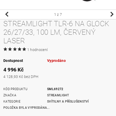
1
z 7
STREAMLIGHT TLR-6 NA GLOCK
26/27/33, 100 LM, ČERVENÝ
LASER
1 hodnocení
Dostupnost
Vyprodáno
4 996 Kč
4 128,93 Kč bez DPH
KÓD PRODUKTU
SML69272
ZNAČKA
STREAMLIGHT
KATEGORIE
SVÍTILNY A PŘÍSLUŠENSTVÍ
POLOŽKA BYLA VYPRODÁNA...