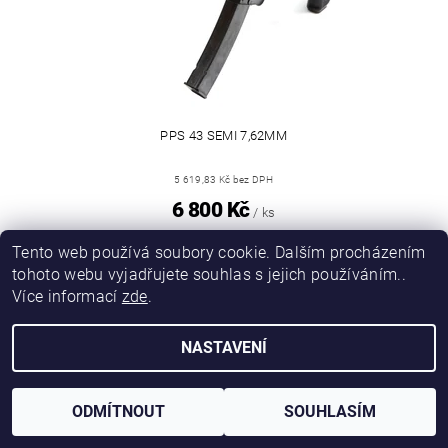
PPS 43 SEMI 7,62MM
5 619,83 Kč bez DPH
6 800 Kč
/ ks
Tento web používá soubory cookie. Dalším procházením
tohoto webu vyjadřujete souhlas s jejich používáním..
|
|
DIRECT FORCE
JANÍSKOVÁ&LATA
VLASTIMIL PITROCHA
Více informací
zde
.
NASTAVENÍ
Upravit nastavení cookies
2026 © DIRFORPRO, všechna práva vyhrazena
Vytvořil Shoptet
ODMÍTNOUT
SOUHLASÍM