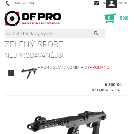
602 576 904
INFO@DFPRO.CZ
0
0 Kč
ZELENÝ SPORT
NEJPRODÁVANĚJŠÍ
PPS 43 SEMI 7,62MM
–
VYPRODÁNO
1.
6 800 Kč
5 619,83 Kč
bez DPH