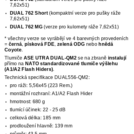
7,62x51)
DUAL 762 Short
(kompaktní verze pro pušky ráže
7,62x51)
DUAL 762 MG
(verze pro kulomety ráže 7,62x51)
* všechny verze se vyrábějí ve 4 barevných provedeních
=
černá
,
písková FDE
,
zelená ODG
nebo
hnědá
Coyote
.
Tlumiče
ASE UTRA DUAL-QM2
se na zbraně
instalují
přímo na
NATO standardizované tlumiče výšlehu
(A1/A2 Flash Hiders)
.
Technická specifikace DUAL556-QM2:
pro ráži: 5,56x45 (223 Rem.)
montážní rozhraní: A1/A2 Flash Hider
hmotnost: 680 g
tlumící účinek: 22 - 25 dB
celková délka: 185 mm
prodloužení hlavně: 139 mm
průměr: 43,5 mm