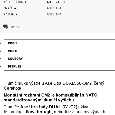
KÓD PRODUKTU
AU 1021-BC
ZNAČKA
ASE UTRA
KATEGORIE
ASE UTRA
Dotaz
POPIS
VIDEO
SOUBORY
DISKUZE
Tlumič hluku výstřelu Ase Utra DUAL556-QM2, černý
Cerakote
Montážní rozhraní QM2 je kompatibilní s NATO
standardizovanými tlumiči výšlehu.
Tlumiče
Ase Utra řady DUAL (G1/G2)
užívají
technologii
flow-through
, nebo-li tzv. nucený výplach.