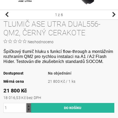
1
z 6
TLUMIČ ASE UTRA DUAL556-
QM2, ČERNÝ CERAKOTE
Neohodnoceno
Špičkový tlumič hluku s funkcí flow-through a montážním
rozhraním QM2 pro rychlou instalaci na A1 / A2 Flash
Hider. Testován dle zkušebních standardů SOCOM.
Dostupnost
Na objednání
Měrná cena
21 800 Kč / 1 ks
21 800 Kč
18 016,53 Kč bez DPH