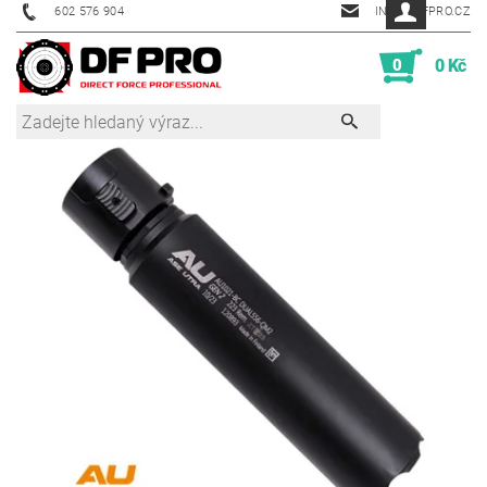
602 576 904
INFO@DFPRO.CZ
0
0 Kč