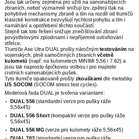
Jsou tak určeny zejména pro užití na samonabíjecích
zbraních, neboť významně snižují tzv. zpětný tlak na
pohyblivé mechanismy zbraně a tím na rozdíl od tlumičů
klasické konstrukce nezvyšují rychlost pohybu a tím i
namáhání a opotřebení těchto součástí.
Stejně tak toto řešení snižuje znečišťování zbraní
povýstřelovými zplodinami i nepříjemné ovlivňování
střelce.
Tlumiče Ase Utra DUAL prošly náročným
testováním
na
vojenských, plně samočinných zbraních
včetně
kulometů
(např. na kulometech MINIMI 5.56 i 7.62) a
jsou tak naprosto špičkovou volbou i pro majitele
civilních samonabíjecích pušek.
Tyto tlumiče opakovaně prošly
zkouškami
dle metodiky
US SOCOM
(SOCOM stress test cycles).
Modelová řada DUAL je tvořena variantami:
DUAL 556
(standardní verze pro pušky ráže
5,56x45)
DUAL 556 Short
(kompaktní verze pro pušky ráže
5,56x45)
DUAL 556 MG
(verze pro kulomety ráže 5,56x45)
DUAL 762
(standardní verze pro pušky ráže