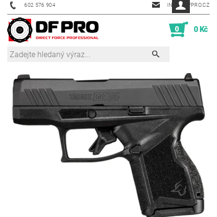
602 576 904
INFO@DFPRO.CZ
0
0 Kč