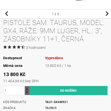
1
z 6
PISTOLE SAM. TAURUS, MODEL:
GX4, RÁŽE: 9MM LUGER, HL.: 3",
ZÁSOBNÍKY 11+1, ČERNÁ
3 hodnocení
Dostupnost
Vyprodáno
Měrná cena
13 800 Kč / 1 ks
13 800 Kč
11 404,96 Kč bez DPH
KÓD PRODUKTU
TAU1-GX4M931
ZNAČKA
TAURUS