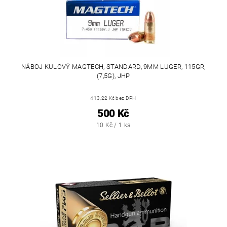
NÁBOJ KULOVÝ MAGTECH, STANDARD, 9MM LUGER, 115GR,
(7,5G), JHP
413,22 Kč bez DPH
500 Kč
10 Kč / 1 ks