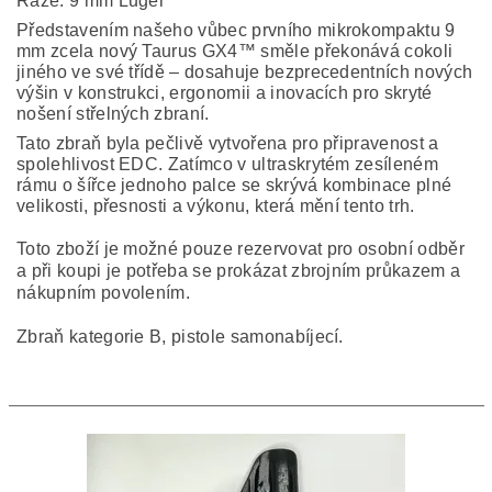
Ráže: 9 mm Luger
Představením našeho vůbec prvního mikrokompaktu 9
mm zcela nový Taurus GX4™ směle překonává cokoli
jiného ve své třídě – dosahuje bezprecedentních nových
výšin v konstrukci, ergonomii a inovacích pro skryté
nošení střelných zbraní.
Tato zbraň byla pečlivě vytvořena pro připravenost a
spolehlivost EDC. Zatímco v ultraskrytém zesíleném
rámu o šířce jednoho palce se skrývá kombinace plné
velikosti, přesnosti a výkonu, která mění tento trh.
Toto zboží je možné pouze rezervovat pro osobní odběr
a při koupi je potřeba se prokázat zbrojním průkazem a
nákupním povolením.
Zbraň kategorie B, pistole samonabíjecí.