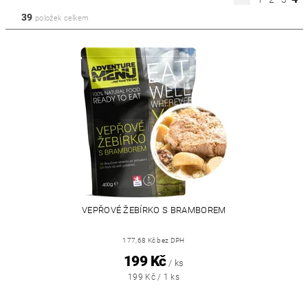
39
položek celkem
VEPŘOVÉ ŽEBÍRKO S BRAMBOREM
177,68 Kč bez DPH
199 Kč
/ ks
199 Kč / 1 ks