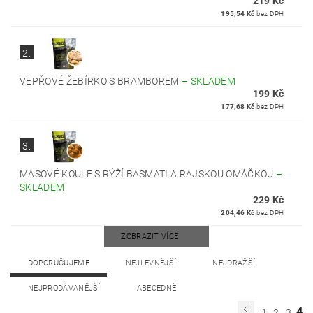
219 Kč
195,54 Kč
bez DPH
2.
VEPŘOVÉ ŽEBÍRKO S BRAMBOREM
–
SKLADEM
199 Kč
177,68 Kč
bez DPH
3.
MASOVÉ KOULE S RÝŽÍ BASMATI A RAJSKOU OMÁČKOU
–
SKLADEM
229 Kč
204,46 Kč
bez DPH
ZOBRAZIT VÍCE
DOPORUČUJEME
NEJLEVNĚJŠÍ
NEJDRAŽŠÍ
NEJPRODÁVANĚJŠÍ
ABECEDNĚ
4
1
2
3