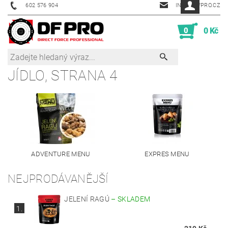
602 576 904
INFO@DFPRO.CZ
0
0 Kč
JÍDLO
, STRANA 4
ADVENTURE MENU
EXPRES MENU
NEJPRODÁVANĚJŠÍ
JELENÍ RAGÚ
–
SKLADEM
1.