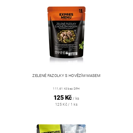
ZELENÉ FAZOLKY S HOVĚZÍM MASEM
111,61 Kč bez DPH
125 Kč
/ ks
125 Kč / 1 ks