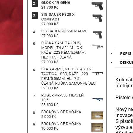
GLOCK 19 GEN6
21 700 Kč
SIG SAUER P320 X
COMPACT
27 900 Kč
SIG SAUER P365X MACRO
27 980 Kč
PUŠKA SAM. TAURUS,
MODEL: T4 A21 M-LOK,
RÁŽE: .223 REM/5,56MM,
POPIS
HL.: 11,5", ČERNÁ
27 900 Kč
DISKU
STAG ARMS, MOD: STAG 15
TACTICAL SBR, RÁŽE: .223
REM/5,56MM, HL.: 7,5",
Kolimát
ČERNÁ, PUŠKA SAMONABÍJECÍ
přebíje
32 000 Kč
RUGER AR-556, HLAVEŇ
Pistole
10,5"
28 600 Kč
Nový m
BROKOVNICE DVOJKA
inovace
2 000 Kč
S pistol
BROKOVNICE DVOJKA
výzvu a
10 000 Kč