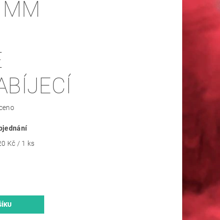
9 MM
E
BÍJECÍ
ceno
bjednání
0 Kč / 1 ks