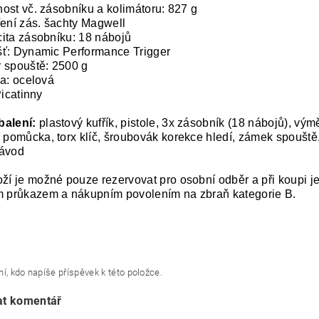
ost vč. zásobníku a kolimátoru: 827 g
ření zás. šachty Magwell
ita zásobníku: 18 nábojů
ť: Dynamic Performance Trigger
 spouště: 2500 g
la: ocelová
Picatinny
balení:
plastový kufřík, pistole, 3x zásobník (18 nábojů), vým
í pomůcka, torx klíč, šroubovák korekce hledí, zámek spouště,
návod
oží je možné pouze rezervovat pro osobní odběr a při koupi j
m průkazem a nákupním povolením na zbraň kategorie B.
í, kdo napíše příspěvek k této položce.
at komentář