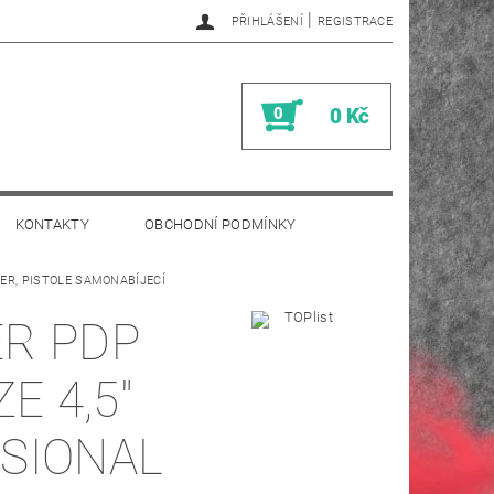
|
PŘIHLÁŠENÍ
REGISTRACE
0
0 Kč
KONTAKTY
OBCHODNÍ PODMÍNKY
GER, PISTOLE SAMONABÍJECÍ
R PDP
E 4,5"
SIONAL