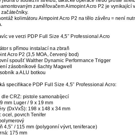
 jedná o soutěžní střelbu, taktické operace nebo prostě střelbu
amontovaným zaměřovačem Aimopint Acro P2 je vynikající 
i začátečníky.
ontáž kolimátoru Aimpoint Acro P2 na tělo závěru = není nu
.
avíc ve verzi PDP Full Size 4,5" Professional Acro
átor s přímou instalací na zbraň
nt Acro P2 (3,5 MOA, červený bod)
ovní spoušť Walther Dynamic Performance Trigger
ření zásobníkové šachty Magwell
sobník a ALU botkou
ká specifikace PDP Full Size 4,5" Professional Acro:
 dle CRZ: pistole samonabíjecí
 9 mm Luger / 9 x 19 mm
ry (DxVxŠ): 198 x 148 x 34 mm
: ocel, povrch Tenifer
polymerový
ň 4,5" / 115 mm (polygonní vývrt, teniferace)
rná: 175 mm