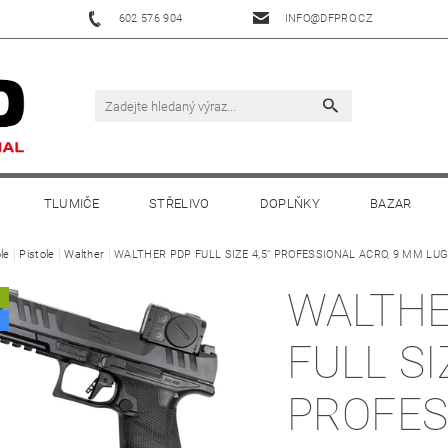
602 576 904
INFO@DFPRO.CZ
TLUMIČE
STŘELIVO
DOPLŇKY
BAZAR
le
Pistole
Walther
WALTHER PDP FULL SIZE 4,5" PROFESSIONAL ACRO, 9 MM LU
WALTHE
A
FULL SIZ
PROFES