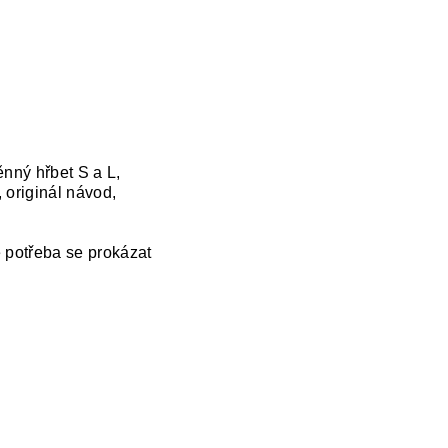
ěnný hřbet S a L,
 originál návod,
e potřeba se prokázat