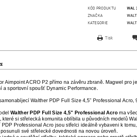
KÓD PRODUKTU
WAL 
ZNAČKA
WALT
KATEGORIE
WALT
Tisk
ZE
or Aimpoint ACRO P2 přímo na závěru zbraně. Magwel pro ješ
ní a sportovní spoušť Dynamic Performance.
 samonabíjecí Walther PDP Full Size 4,5" Professional Acro,
odel
Walther PDP Full Size 4,5" Professional Acro
ma všech
, které si střelecká komunita oblíbila u původních modelů Wa
í PDP Professional Acro jsou střelci ideálně vybaveni k tomu,
 posunuli své střelecké dovednosti na novou úroveň.