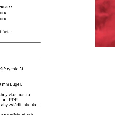
2880865
HER
HER
Dotaz
tě rychlejší
 9 mm Luger,
ny vlastnosti a
lther PDP.
 aby zvládli jakoukoli