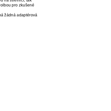
 na střelnici, tak
volbou pro zkušené
tná žádná adaptérová