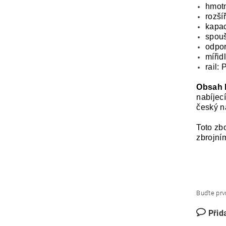
hmotn
rozší
kapac
spouš
odpor
mířid
rail: 
Obsah 
nabíjec
český 
Toto zb
zbrojní
Buďte prvn
Přid