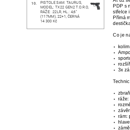
Ať už se
PISTOLE SAM. TAURUS,
PDP s n
MODEL: TX22 GEN2 T.O.R.O,
střelce 
RÁŽE: .22LR, HL.: 4,6"
(117MM), 22+1, ČERNÁ
Přímá m
14 300 Kč
destička
Co je n
kolim
Ampoi
sport
rozší
3x zá
Technic
zbraň
ráže:
rozmě
závěr
rám: 
hlave
zámě