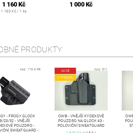
1 160 Kč
1 000 Kč
1 160 Kč / 1 ks
OBNÉ PRODUKTY
Kód:
.170-0 PR
Kód:
.511
AKCE
VÝPRODEJ
GY - FROGY GLOCK
OWB - VNĚJŠÍ KYDEXOVÉ
OWB
9/23/32 - VNĚJŠÍ
POUZDRO NA GLOCK 43 -
POU
DEXOVÉ POUZDRO -
POLOVIČNÍ SWEATGUARD
S
VIČNÍ SWEATGUARD -
1 600 Kč
(–18 %)