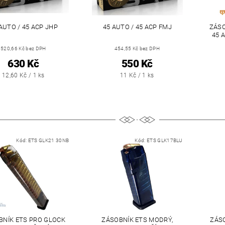
AUTO / 45 ACP JHP
45 AUTO / 45 ACP FMJ
ZÁSO
45 
520,66 Kč bez DPH
454,55 Kč bez DPH
630 Kč
550 Kč
12,60 Kč / 1 ks
11 Kč / 1 ks
Kód:
ETS GLK21 30NB
Kód:
ETS GLK17BLU
BNÍK ETS PRO GLOCK
ZÁSOBNÍK ETS MODRÝ,
ZÁSO