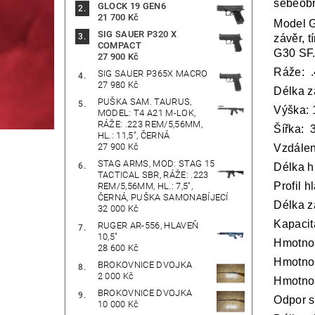
sebeob
GLOCK 19 GEN6
21 700 Kč
Model G
SIG SAUER P320 X
závěr, 
COMPACT
G30 SF
27 900 Kč
Ráže: 
SIG SAUER P365X MACRO
27 980 Kč
Délka
PUŠKA SAM. TAURUS,
Výška:
MODEL: T4 A21 M-LOK,
RÁŽE: .223 REM/5,56MM,
Šířka:
HL.: 11,5", ČERNÁ
27 900 Kč
Vzdálen
STAG ARMS, MOD: STAG 15
Délka
TACTICAL SBR, RÁŽE: .223
Profil 
REM/5,56MM, HL.: 7,5",
ČERNÁ, PUŠKA SAMONABÍJECÍ
Délka 
32 000 Kč
Kapacit
RUGER AR-556, HLAVEŇ
10,5"
Hmotnos
28 600 Kč
Hmotnos
BROKOVNICE DVOJKA
2 000 Kč
Hmotno
BROKOVNICE DVOJKA
Odpor 
10 000 Kč