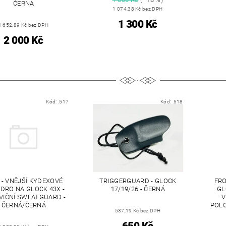
ČERNÁ
1 074,38 Kč bez DPH
1 300 Kč
1 652,89 Kč bez DPH
2 000 Kč
Kód:
.517
Kód:
.518
- VNĚJŠÍ KYDEXOVÉ
TRIGGERGUARD - GLOCK
FRO
DRO NA GLOCK 43X -
17/19/26 - ČERNÁ
GL
VIČNÍ SWEATGUARD -
V
ČERNÁ/ČERNÁ
POLO
537,19 Kč bez DPH
650 Kč