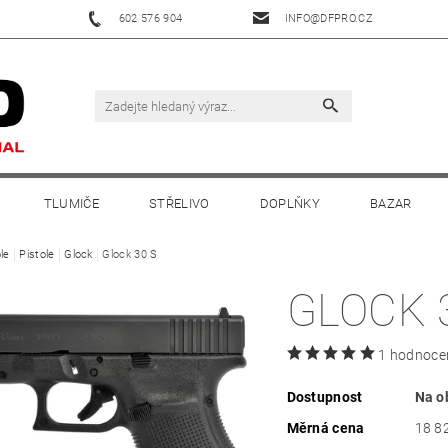
602 576 904
INFO@DFPRO.CZ
TLUMIČE
STŘELIVO
DOPLŇKY
BAZAR
le
Pistole
Glock
Glock 30 S
GLOCK 
1 hodnoce
Dostupnost
Na o
Měrná cena
18 82