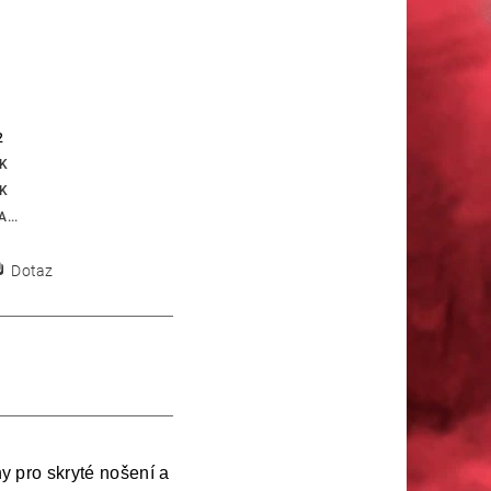
2
K
K
...
Dotaz
y pro skryté nošení a