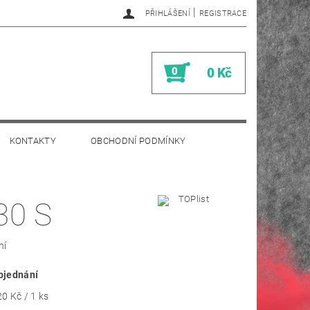
|
PŘIHLÁŠENÍ
REGISTRACE
0
0 Kč
KONTAKTY
OBCHODNÍ PODMÍNKY
30 S
ní
bjednání
0 Kč / 1 ks