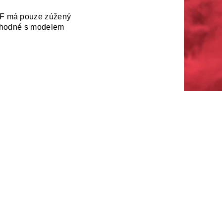
SF má pouze zúžený
 shodné s modelem