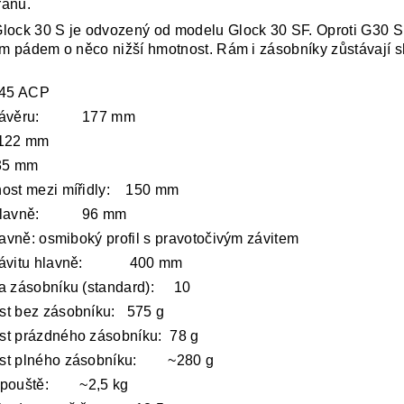
ranu.
lock 30 S je odvozený od modelu Glock 30 SF. Oproti G30 
tím pádem o něco nižší hmotnost. Rám i zásobníky zůstávají
.
.45 ACP
 závěru: 177 mm
 122 mm
 35 mm
ost mezi mířidly: 150 mm
 hlavně: 96 mm
hlavně: osmiboký profil s pravotočivým závitem
závitu hlavně: 400 mm
a zásobníku (standard): 10
t bez zásobníku: 575 g
t prázdného zásobníku: 78 g
st plného zásobníku: ~280 g
spouště: ~2,5 kg