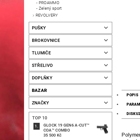
PROAMMO
Zelený sport
REVOLVERY
PUŠKY
BROKOVNICE
TLUMIČE
STŘELIVO
DOPLŇKY
BAZAR
POPIS
ZNAČKY
PARAM
DISKU
TOP 10
GLOCK 19 GEN6 A-CUT™
COA™ COMBO
Polymer
35 500 Kč