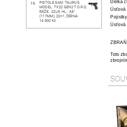
Délka 
PISTOLE SAM. TAURUS,
MODEL: TX22 GEN2 T.O.R.O,
Úsťová
RÁŽE: .22LR, HL.: 4,6"
(117MM), 22+1, ČERNÁ
Pojis
14 300 Kč
Úsťová
ZBRAŇ
Toto zb
zbrojní
SOU