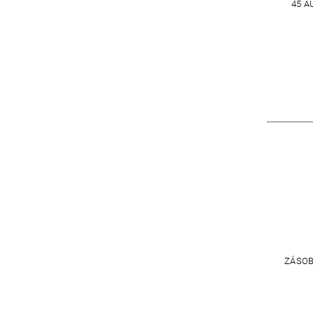
45 A
ZÁSOB