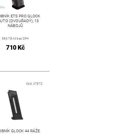
BNÍK ETS PRO GLOCK
AUTO (DVOUŘADÝ), 13
NÁBOJŮ
586,78 Kč bez DPH
710 Kč
Kód:
47872
BNÍK GLOCK 44 RÁŽE