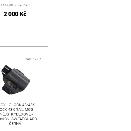
1 652,89 Kč bez DPH
2 000 Kč
Kód:
.170-5
GY - GLOCK 43/43X -
OCK 43X RAIL MOS -
NĚJŠÍ KYDEXOVÉ -
VIČNÍ SWEATGUARD -
ČERNÁ