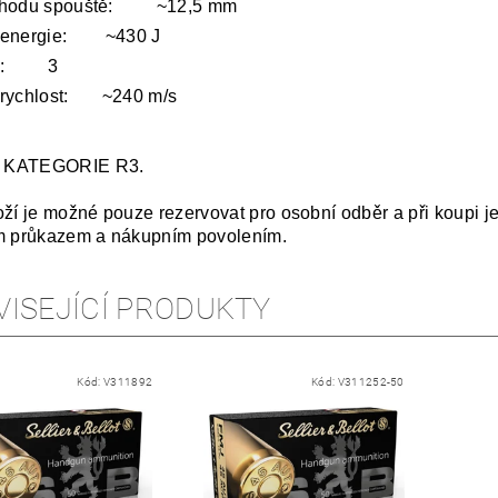
chodu spouště: ~12,5 mm
 energie: ~430 J
tky: 3
 rychlost: ~240 m/s
 KATEGORIE R3.
oží je možné pouze rezervovat pro osobní odběr a při koupi j
m průkazem a nákupním povolením.
VISEJÍCÍ PRODUKTY
Kód:
V311892
Kód:
V311252-50